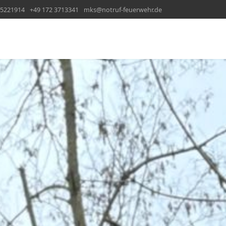
65221914
+49 172 3713341
mks@notruf-feuerwehr.de