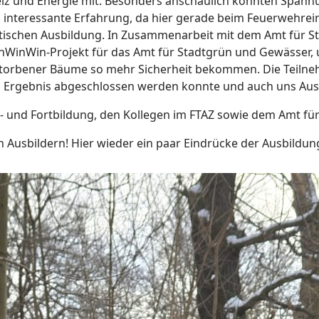
eiz und Energie mit. Besonders anschaulich konnten Span
nd interessante Erfahrung, da hier gerade beim Feuerwehrei
aktischen Ausbildung. In Zusammenarbeit mit dem Amt für 
WinWin-Projekt für das Amt für Stadtgrün und Gewässer, u
storbener Bäume so mehr Sicherheit bekommen. Die Teilneh
 Ergebnis abgeschlossen werden konnte und auch uns Ausbi
s- und Fortbildung, den Kollegen im FTAZ sowie dem Amt für
 Ausbildern! Hier wieder ein paar Eindrücke der Ausbildu