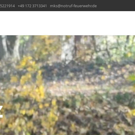
65221914
+49 172 3713341
mks@notruf-feuerwehr.de
Z