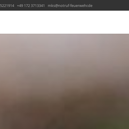
65221914
+49 172 3713341
mks@notruf-feuerwehr.de